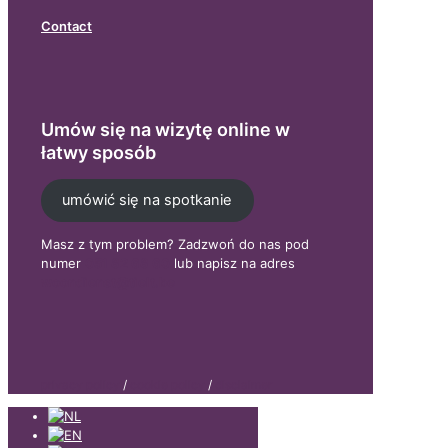
Contact
Umów się na wizytę online w
łatwy sposób
umówić się na spotkanie
Masz z tym problem? Zadzwoń do nas pod
numer
051 82 68 60
lub napisz na adres
woondienst@tielt.be
privacy policy
/
cookie policy
/
disclaimer