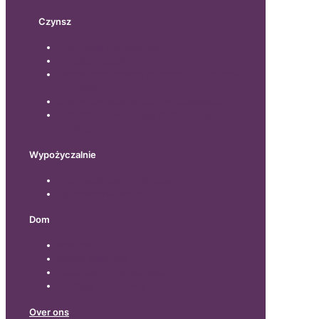
Czynsz
informacje dla najemców
wynajem socjalny
flamandzka dopłata do czynszu i dodatek
czynszowy
obniżenie podatku od nieruchomości
pożyczka z gwarancją czynszu vlaams
woningfonds
Wypożyczalnie
informacje dla wynajmujących
zapobieganie eksmisji
Dom
energia
jakość mieszkań
pustostan + zaniedbanie
(dotacje na budowę
Over ons